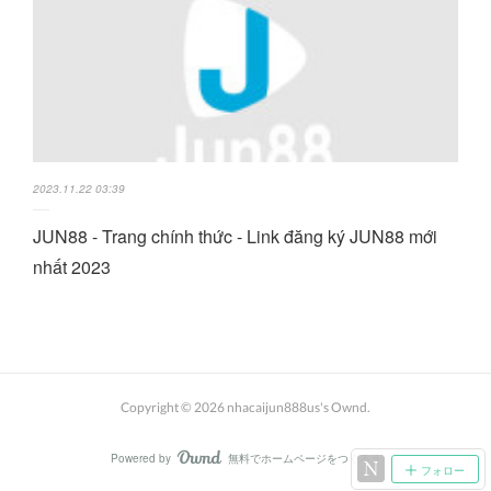
2023.11.22 03:39
JUN88 - Trang chính thức - Link đăng ký JUN88 mới
nhất 2023
Copyright ©
2026
nhacaijun888us's Ownd
.
Powered by
無料でホームページをつくろう
AmebaOwnd
フォロー