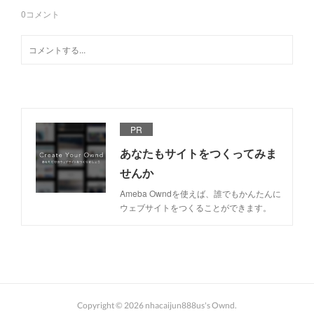
0
コメント
PR
あなたもサイトをつくってみま
せんか
Ameba Owndを使えば、誰でもかんたんに
ウェブサイトをつくることができます。
Copyright ©
2026
nhacaijun888us's Ownd
.